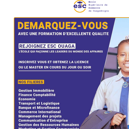
ntiels ;
oissance ;
PARTENAIRES