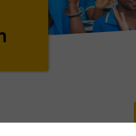
n
on
sont :