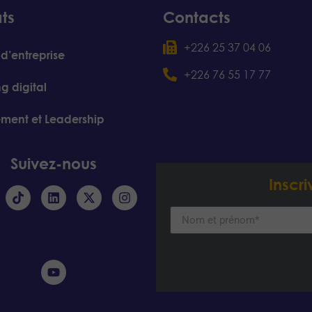
ats
Contacts
+226 25 37 04 06
 d’entreprise
+226 76 55 17 77
g digital
ent et Leadership
Suivez-nous
Inscr