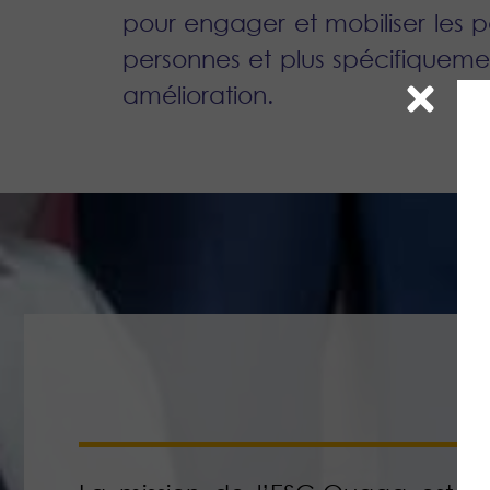
pour engager et mobiliser les pa
personnes et plus spécifiqueme
amélioration.