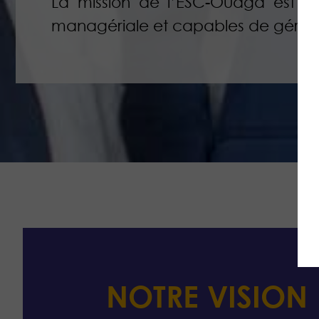
La mission de l’ESC-Ouaga est de
managériale et capables de gérer le
NOTRE VISION