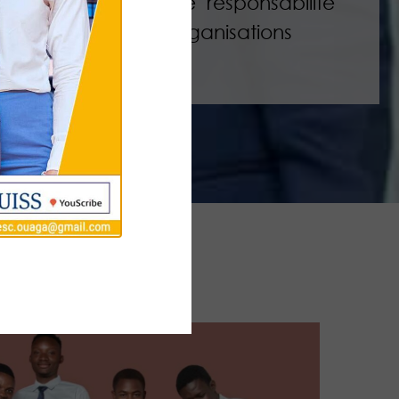
uper des postes de responsabilité
ntreprises et des organisations