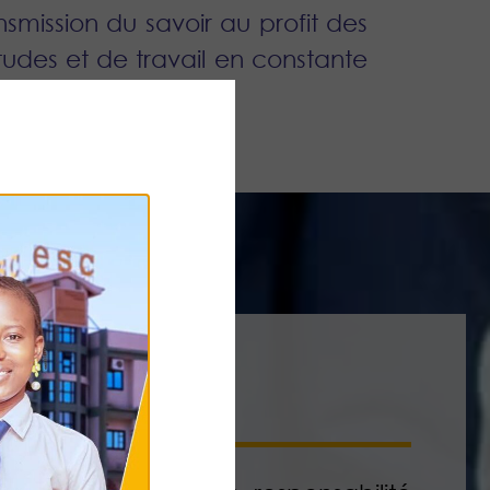
nsmission du savoir au profit des
udes et de travail en constante