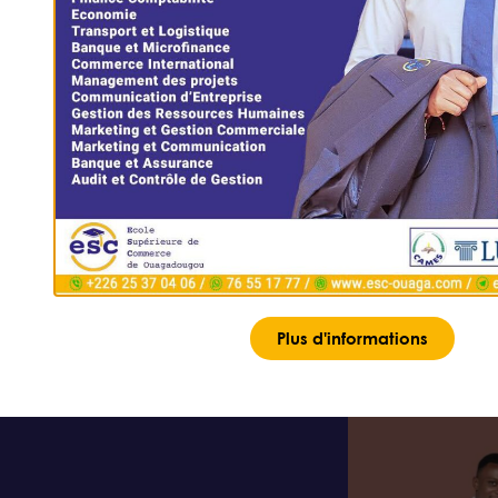
 former des professionnels aptes à occ
s défis liés aux changements au sein des e
Plus d'informations