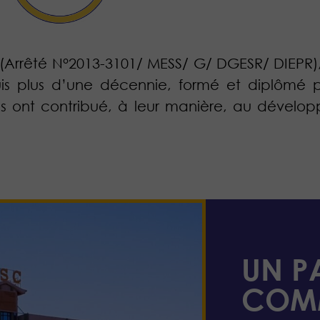
o (Arrêté N°2013-3101/ MESS/ G/ DGESR/ DIEPR
 plus d’une décennie, formé et diplômé plu
més ont contribué, à leur manière, au déve
UN P
COM